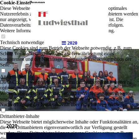
Cookie-Einstellungen
Diese Webseite verwendet Cookies, um Besuchern ein optimales
Nutzererlebnis zu bieten. Bestimmte Inhalte von Drittanbietern werden
nur angezeigt, wenn die entsprechende Option aktiviert ist. Die
Datenverarbeitung kann dann auch in einem Drittland erfolgen.
Weitere Informationen hierzu in der Datenschutzerklärung.
Technisch notwendige
2020
Diese Cookies sind zum Betrieb der Webseite notwendig, z.B. zum
Schutz vor Hackerangriffen und zur Gewährleistung eines
konsistenten und der Nachfrage angepassten Erscheinungsbilds der
Seite.
Analytische
Diese Cookies werden verwendet, um das Nutzererlebnis weiter zu
optimieren. Hierunter fallen auch Statistiken, die dem
Webseitenbetreiber von Drittanbietern zur Verfügung gestellt werden,
sowie die Ausspielung von personalisierter Werbung durch die
Nachverfolgung der Nutzeraktivität über verschiedene Webseiten.
Drittanbieter-Inhalte
Diese Webseite bietet möglicherweise Inhalte oder Funktionalitäten an,
2020
die von Drittanbietern eigenverantwortlich zur Verfügung gestellt
werden. Diese Drittanbieter können eigene Cookies setzen, z.B. um
die Nutzeraktivität zu verfolgen oder ihre Angebote zu personalisieren