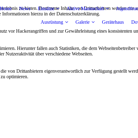
lebnis zu bieten. Bestimmte Inhalte von Drittanbietern werden nur ang
Home
News
Einsätze
Aktive Mannschaft
Jugendfeu
e Informationen hierzu in der Datenschutzerklärung.
Ausrüstung
Galerie
Gerätehaus
Do
utz vor Hackerangriffen und zur Gewährleistung eines konsistenten un
ieren. Hierunter fallen auch Statistiken, die dem Webseitenbetreiber v
r Nutzeraktivität über verschiedene Webseiten.
 die von Drittanbietern eigenverantwortlich zur Verfügung gestellt wer
 zu optimieren.