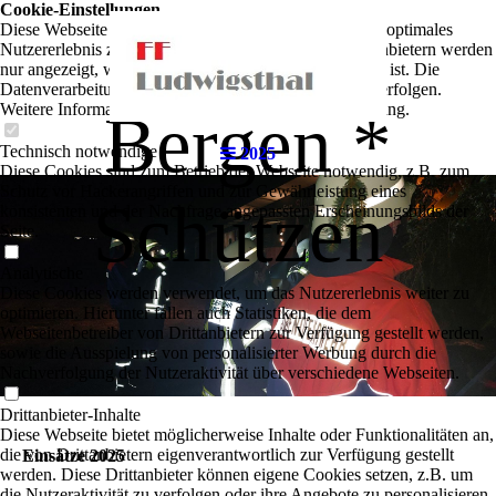
Cookie-Einstellungen
Retten *
Diese Webseite verwendet Cookies, um Besuchern ein optimales
Nutzererlebnis zu bieten. Bestimmte Inhalte von Drittanbietern werden
nur angezeigt, wenn die entsprechende Option aktiviert ist. Die
Datenverarbeitung kann dann auch in einem Drittland erfolgen.
Weitere Informationen hierzu in der Datenschutzerklärung.
Bergen *
Technisch notwendige
2025
Diese Cookies sind zum Betrieb der Webseite notwendig, z.B. zum
Schutz vor Hackerangriffen und zur Gewährleistung eines
Schützen
konsistenten und der Nachfrage angepassten Erscheinungsbilds der
Seite.
Analytische
Diese Cookies werden verwendet, um das Nutzererlebnis weiter zu
optimieren. Hierunter fallen auch Statistiken, die dem
Webseitenbetreiber von Drittanbietern zur Verfügung gestellt werden,
sowie die Ausspielung von personalisierter Werbung durch die
Nachverfolgung der Nutzeraktivität über verschiedene Webseiten.
Drittanbieter-Inhalte
Diese Webseite bietet möglicherweise Inhalte oder Funktionalitäten an,
die von Drittanbietern eigenverantwortlich zur Verfügung gestellt
Einsätze 2025
werden. Diese Drittanbieter können eigene Cookies setzen, z.B. um
die Nutzeraktivität zu verfolgen oder ihre Angebote zu personalisieren